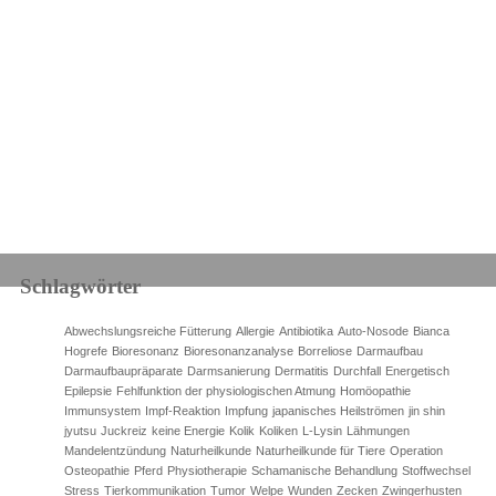
Schlagwörter
Abwechslungsreiche Fütterung
Allergie
Antibiotika
Auto-Nosode
Bianca
Hogrefe
Bioresonanz
Bioresonanzanalyse
Borreliose
Darmaufbau
Darmaufbaupräparate
Darmsanierung
Dermatitis
Durchfall
Energetisch
Epilepsie
Fehlfunktion der physiologischen Atmung
Homöopathie
Immunsystem
Impf-Reaktion
Impfung
japanisches Heilströmen
jin shin
jyutsu
Juckreiz
keine Energie
Kolik
Koliken
L-Lysin
Lähmungen
Mandelentzündung
Naturheilkunde
Naturheilkunde für Tiere
Operation
Osteopathie
Pferd
Physiotherapie
Schamanische Behandlung
Stoffwechsel
Stress
Tierkommunikation
Tumor
Welpe
Wunden
Zecken
Zwingerhusten