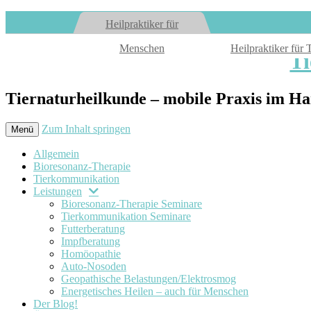
Heilpraktiker für
Menschen
Heilpraktiker für 
T
Tiernaturheilkunde – mobile Praxis im 
Zum Inhalt springen
Menü
Allgemein
Bioresonanz-Therapie
Tierkommunikation
Leistungen
Bioresonanz-Therapie Seminare
Tierkommunikation Seminare
Futterberatung
Impfberatung
Homöopathie
Auto-Nosoden
Geopathische Belastungen/Elektrosmog
Energetisches Heilen – auch für Menschen
Der Blog!