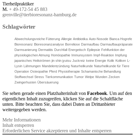
Tierheilpraktiker
M.
+ 49-172-54 45 883
grenville@tierbioresonanz-hamburg.de
Schlagwörter
Abwechslungsreiche Fütterung
Allergie
Antibiotika
Auto-Nosode
Bianca Hogrefe
Bioresonanz
Bioresonanzanalyse
Borreliose
Darmaufbau
Darmaufbaupräparate
Darmsanierung
Dermatitis
Durchfall
Energetisch
Epilepsie
Fehlfunktion der
physiologischen Atmung
Homöopathie
Immunsystem
Impf-Reaktion
Impfung
japanisches Heilströmen
jin shin jyutsu
Juckreiz
keine Energie
Kolik
Koliken
L-
Lysin
Lähmungen
Mandelentzündung
Naturheilkunde
Naturheilkunde für Tiere
Operation
Osteopathie
Pferd
Physiotherapie
Schamanische Behandlung
Stoffwechsel
Stress
Tierkommunikation
Tumor
Welpe
Wunden
Zecken
Zwingerhusten
Übersäuerung
Sie sehen gerade einen Platzhalterinhalt von
Facebook
. Um auf den
eigentlichen Inhalt zuzugreifen, klicken Sie auf die Schaltfläche
unten. Bitte beachten Sie, dass dabei Daten an Drittanbieter
weitergegeben werden.
Mehr Informationen
Inhalt entsperren
Erforderlichen Service akzeptieren und Inhalte entsperren