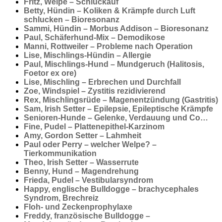
Fritz, Welpe – Schluckauf
Betty, Hündin – Koliken & Krämpfe durch Luft
schlucken – Bioresonanz
Sammi, Hündin – Morbus Addison – Bioresonanz
Paul, Schäferhund-Mix – Demodikose
Manni, Rottweiler – Probleme nach Operation
Lise, Mischlings-Hündin – Allergie
Paul, Mischlings-Hund – Mundgeruch (Halitosis,
Foetor ex ore)
Lise, Mischling – Erbrechen und Durchfall
Zoe, Windspiel – Zystitis rezidivierend
Rex, Mischlingsrüde – Magenentzündung (Gastritis)
Sam, Irish Setter – Epilepsie, Epileptische Krämpfe
Senioren-Hunde – Gelenke, Verdauung und Co…
Fine, Pudel – Plattenepithel-Karzinom
Amy, Gordon Setter – Lahmheit
Paul oder Perry – welcher Welpe? –
Tierkommunikation
Theo, Irish Setter – Wasserrute
Benny, Hund – Magendrehung
Frieda, Pudel – Vestibularsyndrom
Happy, englische Bulldogge – brachycephales
Syndrom, Brechreiz
Floh- und Zeckenprophylaxe
Freddy, französische Bulldogge –