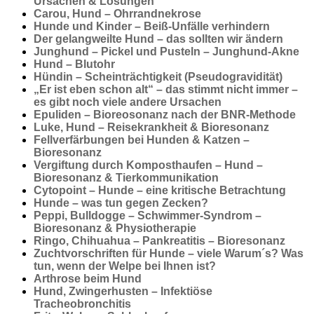
Ursachen & Lösungen
Carou, Hund – Ohrrandnekrose
Hunde und Kinder – Beiß-Unfälle verhindern
Der gelangweilte Hund – das sollten wir ändern
Junghund – Pickel und Pusteln – Junghund-Akne
Hund – Blutohr
Hündin – Scheinträchtigkeit (Pseudogravidität)
„Er ist eben schon alt“ – das stimmt nicht immer –
es gibt noch viele andere Ursachen
Epuliden – Bioreosonanz nach der BNR-Methode
Luke, Hund – Reisekrankheit & Bioresonanz
Fellverfärbungen bei Hunden & Katzen –
Bioresonanz
Vergiftung durch Komposthaufen – Hund –
Bioresonanz & Tierkommunikation
Cytopoint – Hunde – eine kritische Betrachtung
Hunde – was tun gegen Zecken?
Peppi, Bulldogge – Schwimmer-Syndrom –
Bioresonanz & Physiotherapie
Ringo, Chihuahua – Pankreatitis – Bioresonanz
Zuchtvorschriften für Hunde – viele Warum´s? Was
tun, wenn der Welpe bei Ihnen ist?
Arthrose beim Hund
Hund, Zwingerhusten – Infektiöse
Tracheobronchitis