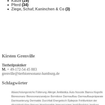
Katze
(19)
Pferd
(34)
Ziege, Schaf, Kaninchen & Co
(3)
Kirsten
Grenville
Tierheilpraktiker
M.
+ 49-172-54 45 883
grenville@tierbioresonanz-hamburg.de
Schlagwörter
Abwechslungsreiche Fütterung
Allergie
Antibiotika
Auto-Nosode
Bianca Hogrefe
Bioresonanz
Bioresonanzanalyse
Borreliose
Darmaufbau
Darmaufbaupräparate
Darmsanierung
Dermatitis
Durchfall
Energetisch
Epilepsie
Fehlfunktion der
physiologischen Atmung
Homöopathie
Immunsystem
Impf-Reaktion
Impfung