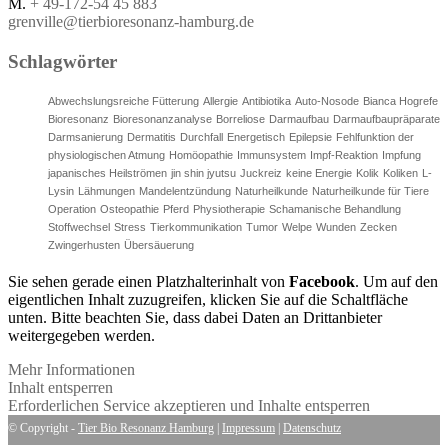
M.
+ 49-172-54 45 883
grenville@tierbioresonanz-hamburg.de
Schlagwörter
Abwechslungsreiche Fütterung
Allergie
Antibiotika
Auto-Nosode
Bianca Hogrefe
Bioresonanz
Bioresonanzanalyse
Borreliose
Darmaufbau
Darmaufbaupräparate
Darmsanierung
Dermatitis
Durchfall
Energetisch
Epilepsie
Fehlfunktion der
physiologischen Atmung
Homöopathie
Immunsystem
Impf-Reaktion
Impfung
japanisches Heilströmen
jin shin jyutsu
Juckreiz
keine Energie
Kolik
Koliken
L-
Lysin
Lähmungen
Mandelentzündung
Naturheilkunde
Naturheilkunde für Tiere
Operation
Osteopathie
Pferd
Physiotherapie
Schamanische Behandlung
Stoffwechsel
Stress
Tierkommunikation
Tumor
Welpe
Wunden
Zecken
Zwingerhusten
Übersäuerung
Sie sehen gerade einen Platzhalterinhalt von
Facebook
. Um auf den
eigentlichen Inhalt zuzugreifen, klicken Sie auf die Schaltfläche
unten. Bitte beachten Sie, dass dabei Daten an Drittanbieter
weitergegeben werden.
Mehr Informationen
Inhalt entsperren
Erforderlichen Service akzeptieren und Inhalte entsperren
© Copyright -
Tier Bio Resonanz Hamburg
|
Impressum
|
Datenschutz