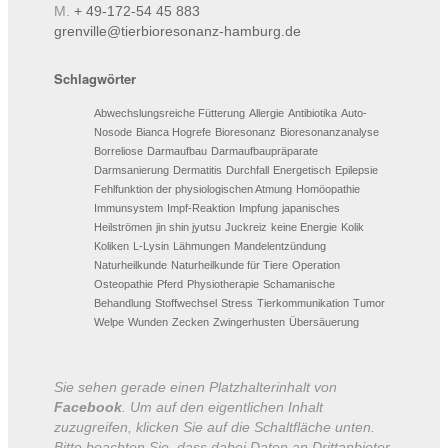
M.
+ 49-172-54 45 883
grenville@tierbioresonanz-hamburg.de
Schlagwörter
Abwechslungsreiche Fütterung
Allergie
Antibiotika
Auto-
Nosode
Bianca Hogrefe
Bioresonanz
Bioresonanzanalyse
Borreliose
Darmaufbau
Darmaufbaupräparate
Darmsanierung
Dermatitis
Durchfall
Energetisch
Epilepsie
Fehlfunktion der physiologischen Atmung
Homöopathie
Immunsystem
Impf-Reaktion
Impfung
japanisches
Heilströmen
jin shin jyutsu
Juckreiz
keine Energie
Kolik
Koliken
L-Lysin
Lähmungen
Mandelentzündung
Naturheilkunde
Naturheilkunde für Tiere
Operation
Osteopathie
Pferd
Physiotherapie
Schamanische
Behandlung
Stoffwechsel
Stress
Tierkommunikation
Tumor
Welpe
Wunden
Zecken
Zwingerhusten
Übersäuerung
Sie sehen gerade einen Platzhalterinhalt von
Facebook
. Um auf den eigentlichen Inhalt
zuzugreifen, klicken Sie auf die Schaltfläche unten.
Bitte beachten Sie, dass dabei Daten an Drittanbieter