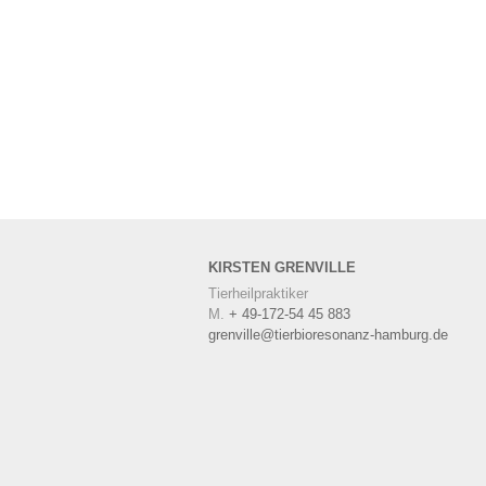
KIRSTEN
GRENVILLE
Tierheilpraktiker
M.
+ 49-172-54 45 883
grenville@tierbioresonanz-hamburg.de