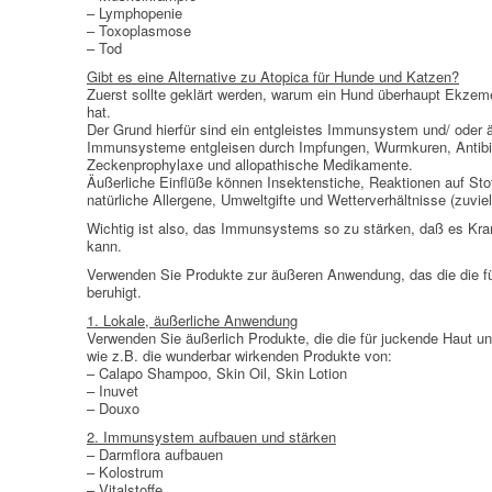
– Lymphopenie
– Toxoplasmose
– Tod
Gibt es eine Alternative zu Atopica für Hunde und Katzen?
Zuerst sollte geklärt werden, warum ein Hund überhaupt Ekze
hat.
Der Grund hierfür sind ein entgleistes Immunsystem und/ oder ä
Immunsysteme entgleisen durch Impfungen, Wurmkuren, Antibi
Zeckenprophylaxe und allopathische Medikamente.
Äußerliche Einflüße können Insektenstiche, Reaktionen auf Stoff
natürliche Allergene, Umweltgifte und Wetterverhältnisse (zuviel
Wichtig ist also, das Immunsystems so zu stärken, daß es Kr
kann.
Verwenden Sie Produkte zur äußeren Anwendung, das die die f
beruhigt.
1. Lokale, äußerliche Anwendung
Verwenden Sie äußerlich Produkte, die die für juckende Haut 
wie z.B. die wunderbar wirkenden Produkte von:
– Calapo Shampoo, Skin Oil, Skin Lotion
– Inuvet
– Douxo
2. Immunsystem aufbauen und stärken
– Darmflora aufbauen
– Kolostrum
– Vitalstoffe