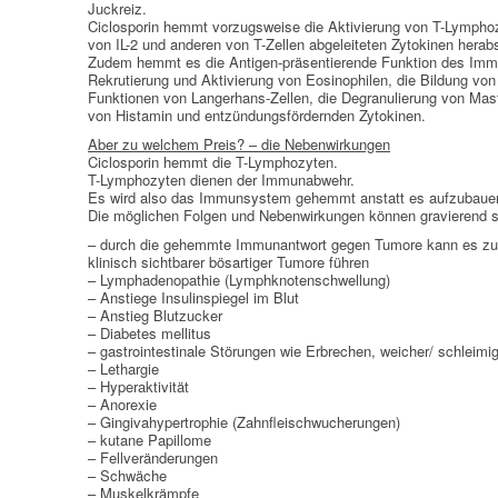
AUTO-NOSODEN
Juckreiz.
Ciclosporin hemmt vorzugsweise die Aktivierung von T-Lymphoz
von IL-2 und anderen von T-Zellen abgeleiteten Zytokinen herabs
GEOPATHISCHE
Zudem hemmt es die Antigen-präsentierende Funktion des Immu
BELASTUNGEN/ELEKTROSMOG
Rekrutierung und Aktivierung von Eosinophilen, die Bildung von
Funktionen von Langerhans-Zellen, die Degranulierung von Mast
von Histamin und entzündungsfördernden Zytokinen.
ENERGETISCHES HEILEN – AUCH
Aber zu welchem Preis? – die Nebenwirkungen
FÜR MENSCHEN
Ciclosporin hemmt die T-Lymphozyten.
T-Lymphozyten dienen der Immunabwehr.
Es wird also das Immunsystem gehemmt anstatt es aufzubaue
Die möglichen Folgen und Nebenwirkungen können gravierend s
– durch die gehemmte Immunantwort gegen Tumore kann es zu 
klinisch sichtbarer bösartiger Tumore führen
– Lymphadenopathie (Lymphknotenschwellung)
– Anstiege Insulinspiegel im Blut
– Anstieg Blutzucker
– Diabetes mellitus
– gastrointestinale Störungen wie Erbrechen, weicher/ schleimig
– Lethargie
– Hyperaktivität
– Anorexie
– Gingivahypertrophie (Zahnfleischwucherungen)
– kutane Papillome
– Fellveränderungen
– Schwäche
– Muskelkrämpfe