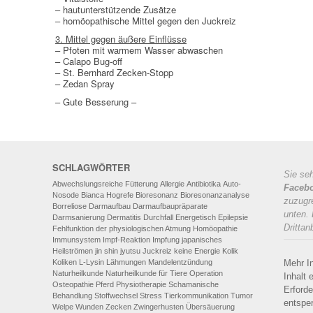
– hautunterstützende Zusätze
– homöopathische Mittel gegen den Juckreiz
3. Mittel gegen äußere Einflüsse
– Pfoten mit warmem Wasser abwaschen
– Calapo Bug-off
– St. Bernhard Zecken-Stopp
– Zedan Spray
– Gute Besserung –
SCHLAGWÖRTER
Sie seh
Abwechslungsreiche Fütterung
Allergie
Antibiotika
Auto-
Faceb
Nosode
Bianca Hogrefe
Bioresonanz
Bioresonanzanalyse
zuzugre
Borreliose
Darmaufbau
Darmaufbaupräparate
unten.
Darmsanierung
Dermatitis
Durchfall
Energetisch
Epilepsie
Drittan
Fehlfunktion der physiologischen Atmung
Homöopathie
Immunsystem
Impf-Reaktion
Impfung
japanisches
Heilströmen
jin shin jyutsu
Juckreiz
keine Energie
Kolik
Koliken
L-Lysin
Lähmungen
Mandelentzündung
Mehr I
Naturheilkunde
Naturheilkunde für Tiere
Operation
Inhalt 
Osteopathie
Pferd
Physiotherapie
Schamanische
Erforde
Behandlung
Stoffwechsel
Stress
Tierkommunikation
Tumor
entspe
Welpe
Wunden
Zecken
Zwingerhusten
Übersäuerung