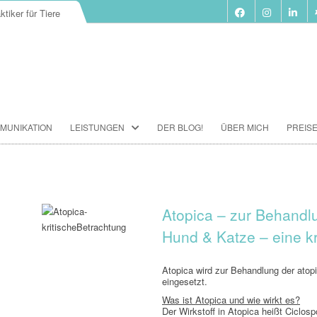
ktiker für Tiere
Zum
MUNIKATION
LEISTUNGEN
DER BLOG!
ÜBER MICH
PREIS
Inhalt
springen
BIORESONANZ-THERAPIE
SEMINARE
TIERKOMMUNIKATION SEMINARE
Atopica – zur Behandlu
Hund & Katze – eine kr
FUTTERBERATUNG
IMPFBERATUNG
Atopica wird zur Behandlung der atop
eingesetzt.
HOMÖOPATHIE
Was ist Atopica und wie wirkt es?
Der Wirkstoff in Atopica heißt Ciclo