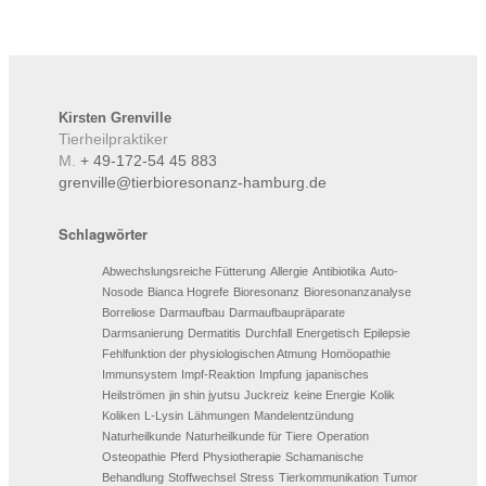
Kirsten
Grenville
Tierheilpraktiker
M.
+ 49-172-54 45 883
grenville@tierbioresonanz-hamburg.de
Schlagwörter
Abwechslungsreiche Fütterung
Allergie
Antibiotika
Auto-
Nosode
Bianca Hogrefe
Bioresonanz
Bioresonanzanalyse
Borreliose
Darmaufbau
Darmaufbaupräparate
Darmsanierung
Dermatitis
Durchfall
Energetisch
Epilepsie
Fehlfunktion der physiologischen Atmung
Homöopathie
Immunsystem
Impf-Reaktion
Impfung
japanisches
Heilströmen
jin shin jyutsu
Juckreiz
keine Energie
Kolik
Koliken
L-Lysin
Lähmungen
Mandelentzündung
Naturheilkunde
Naturheilkunde für Tiere
Operation
Osteopathie
Pferd
Physiotherapie
Schamanische
Behandlung
Stoffwechsel
Stress
Tierkommunikation
Tumor