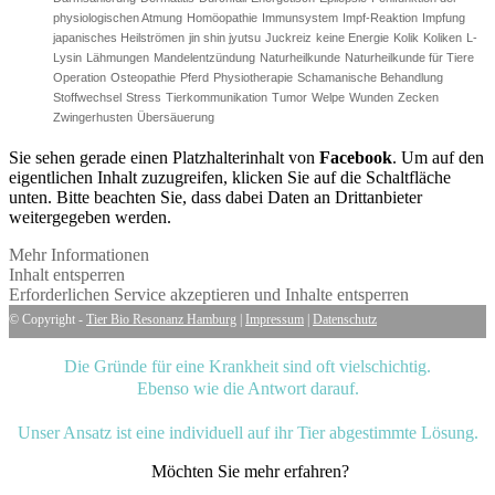
physiologischen Atmung
Homöopathie
Immunsystem
Impf-Reaktion
Impfung
japanisches Heilströmen
jin shin jyutsu
Juckreiz
keine Energie
Kolik
Koliken
L-
Lysin
Lähmungen
Mandelentzündung
Naturheilkunde
Naturheilkunde für Tiere
Operation
Osteopathie
Pferd
Physiotherapie
Schamanische Behandlung
Stoffwechsel
Stress
Tierkommunikation
Tumor
Welpe
Wunden
Zecken
Zwingerhusten
Übersäuerung
Sie sehen gerade einen Platzhalterinhalt von
Facebook
. Um auf den
eigentlichen Inhalt zuzugreifen, klicken Sie auf die Schaltfläche
unten. Bitte beachten Sie, dass dabei Daten an Drittanbieter
weitergegeben werden.
Mehr Informationen
Inhalt entsperren
Erforderlichen Service akzeptieren und Inhalte entsperren
© Copyright -
Tier Bio Resonanz Hamburg
|
Impressum
|
Datenschutz
Die Gründe für eine Krankheit sind oft vielschichtig.
Ebenso wie die Antwort darauf.
Unser Ansatz ist eine individuell auf ihr Tier abgestimmte Lösung.
Möchten Sie mehr erfahren?