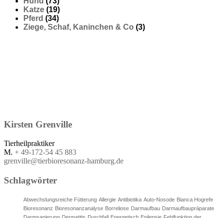
Hund
(73)
Katze
(19)
Pferd
(34)
Ziege, Schaf, Kaninchen & Co
(3)
Kirsten
Grenville
Tierheilpraktiker
M.
+ 49-172-54 45 883
grenville@tierbioresonanz-hamburg.de
Schlagwörter
Abwechslungsreiche Fütterung
Allergie
Antibiotika
Auto-Nosode
Bianca Hogrefe
Bioresonanz
Bioresonanzanalyse
Borreliose
Darmaufbau
Darmaufbaupräparate
Darmsanierung
Dermatitis
Durchfall
Energetisch
Epilepsie
Fehlfunktion der