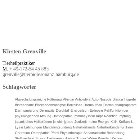
Kirsten
Grenville
Tierheilpraktiker
M.
+ 49-172-54 45 883
grenville@tierbioresonanz-hamburg.de
Schlagwörter
Abwechslungsreiche Fütterung
Allergie
Antibiotika
Auto-Nosode
Bianca Hogrefe
Bioresonanz
Bioresonanzanalyse
Borreliose
Darmaufbau
Darmaufbaupräparate
Darmsanierung
Dermatitis
Durchfall
Energetisch
Epilepsie
Fehlfunktion der
physiologischen Atmung
Homöopathie
Immunsystem
Impf-Reaktion
Impfung
japanisches Heilströmen
jin shin jyutsu
Juckreiz
keine Energie
Kolik
Koliken
L-
Lysin
Lähmungen
Mandelentzündung
Naturheilkunde
Naturheilkunde für Tiere
Operation
Osteopathie
Pferd
Physiotherapie
Schamanische Behandlung
Stoffwechsel
Stress
Tierkommunikation
Tumor
Welpe
Wunden
Zecken