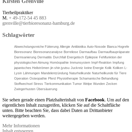
Kirsten
Grenville
Tierheilpraktiker
M.
+ 49-172-54 45 883
grenville@tierbioresonanz-hamburg.de
Schlagwörter
Abwechslungsreiche Fütterung
Allergie
Antibiotika
Auto-Nosode
Bianca Hogrefe
Bioresonanz
Bioresonanzanalyse
Borreliose
Darmaufbau
Darmaufbaupräparate
Darmsanierung
Dermatitis
Durchfall
Energetisch
Epilepsie
Fehlfunktion der
physiologischen Atmung
Homöopathie
Immunsystem
Impf-Reaktion
Impfung
japanisches Heilströmen
jin shin jyutsu
Juckreiz
keine Energie
Kolik
Koliken
L-
Lysin
Lähmungen
Mandelentzündung
Naturheilkunde
Naturheilkunde für Tiere
Operation
Osteopathie
Pferd
Physiotherapie
Schamanische Behandlung
Stoffwechsel
Stress
Tierkommunikation
Tumor
Welpe
Wunden
Zecken
Zwingerhusten
Übersäuerung
Sie sehen gerade einen Platzhalterinhalt von
Facebook
. Um auf den
eigentlichen Inhalt zuzugreifen, klicken Sie auf die Schaltfläche
unten. Bitte beachten Sie, dass dabei Daten an Drittanbieter
weitergegeben werden.
Mehr Informationen
Inhalt entsperren