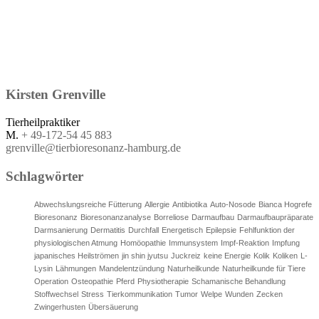
Kirsten
Grenville
Tierheilpraktiker
M.
+ 49-172-54 45 883
grenville@tierbioresonanz-hamburg.de
Schlagwörter
Abwechslungsreiche Fütterung
Allergie
Antibiotika
Auto-Nosode
Bianca Hogrefe
Bioresonanz
Bioresonanzanalyse
Borreliose
Darmaufbau
Darmaufbaupräparate
Darmsanierung
Dermatitis
Durchfall
Energetisch
Epilepsie
Fehlfunktion der
physiologischen Atmung
Homöopathie
Immunsystem
Impf-Reaktion
Impfung
japanisches Heilströmen
jin shin jyutsu
Juckreiz
keine Energie
Kolik
Koliken
L-
Lysin
Lähmungen
Mandelentzündung
Naturheilkunde
Naturheilkunde für Tiere
Operation
Osteopathie
Pferd
Physiotherapie
Schamanische Behandlung
Stoffwechsel
Stress
Tierkommunikation
Tumor
Welpe
Wunden
Zecken
Zwingerhusten
Übersäuerung