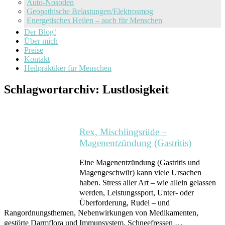
Auto-Nosoden
Geopathische Belastungen/Elektrosmog
Energetisches Heilen – auch für Menschen
Der Blog!
Über mich
Preise
Kontakt
Heilpraktiker für Menschen
Schlagwortarchiv:
Lustlosigkeit
Rex, Mischlingsrüde –
Magenentzündung (Gastritis)
Eine Magenentzündung (Gastritis und
Magengeschwür) kann viele Ursachen
haben. Stress aller Art – wie allein gelassen
werden, Leistungssport, Unter- oder
Überforderung, Rudel – und
Rangordnungsthemen, Nebenwirkungen von Medikamenten,
gestörte Darmflora und Immunsystem, Schneefressen …