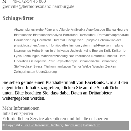
M.
+ 49-172-54 45 883
grenville@tierbioresonanz-hamburg.de
Schlagwörter
Abwechslungsreiche Fütterung
Allergie
Antibiotika
Auto-Nosode
Bianca Hogrefe
Bioresonanz
Bioresonanzanalyse
Borreliose
Darmaufbau
Darmaufbaupräparate
Darmsanierung
Dermatitis
Durchfall
Energetisch
Epilepsie
Fehlfunktion der
physiologischen Atmung
Homöopathie
Immunsystem
Impf-Reaktion
Impfung
japanisches Heilströmen
jin shin jyutsu
Juckreiz
keine Energie
Kolik
Koliken
L-
Lysin
Lähmungen
Mandelentzündung
Naturheilkunde
Naturheilkunde für Tiere
Operation
Osteopathie
Pferd
Physiotherapie
Schamanische Behandlung
Stoffwechsel
Stress
Tierkommunikation
Tumor
Welpe
Wunden
Zecken
Zwingerhusten
Übersäuerung
Sie sehen gerade einen Platzhalterinhalt von
Facebook
. Um auf den
eigentlichen Inhalt zuzugreifen, klicken Sie auf die Schaltfläche
unten. Bitte beachten Sie, dass dabei Daten an Drittanbieter
weitergegeben werden.
Mehr Informationen
Inhalt entsperren
Erforderlichen Service akzeptieren und Inhalte entsperren
© Copyright -
Tier Bio Resonanz Hamburg
|
Impressum
|
Datenschutz