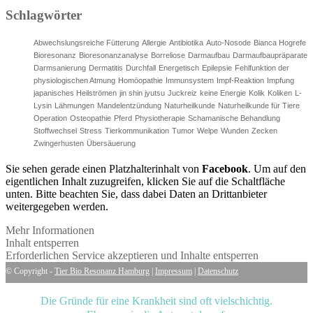
Schlagwörter
Abwechslungsreiche Fütterung
Allergie
Antibiotika
Auto-Nosode
Bianca Hogrefe
Bioresonanz
Bioresonanzanalyse
Borreliose
Darmaufbau
Darmaufbaupräparate
Darmsanierung
Dermatitis
Durchfall
Energetisch
Epilepsie
Fehlfunktion der
physiologischen Atmung
Homöopathie
Immunsystem
Impf-Reaktion
Impfung
japanisches Heilströmen
jin shin jyutsu
Juckreiz
keine Energie
Kolik
Koliken
L-
Lysin
Lähmungen
Mandelentzündung
Naturheilkunde
Naturheilkunde für Tiere
Operation
Osteopathie
Pferd
Physiotherapie
Schamanische Behandlung
Stoffwechsel
Stress
Tierkommunikation
Tumor
Welpe
Wunden
Zecken
Zwingerhusten
Übersäuerung
Sie sehen gerade einen Platzhalterinhalt von
Facebook
. Um auf den
eigentlichen Inhalt zuzugreifen, klicken Sie auf die Schaltfläche
unten. Bitte beachten Sie, dass dabei Daten an Drittanbieter
weitergegeben werden.
Mehr Informationen
Inhalt entsperren
Erforderlichen Service akzeptieren und Inhalte entsperren
© Copyright -
Tier Bio Resonanz Hamburg
|
Impressum
|
Datenschutz
Die Gründe für eine Krankheit sind oft vielschichtig.