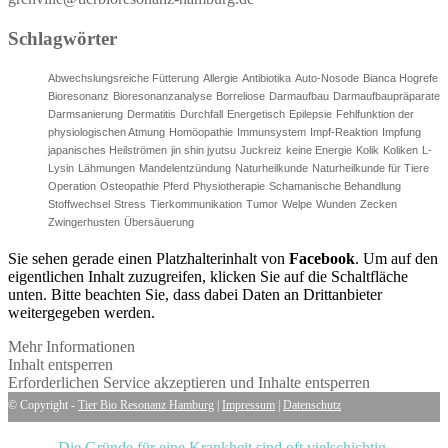
Schlagwörter
Abwechslungsreiche Fütterung
Allergie
Antibiotika
Auto-Nosode
Bianca Hogrefe
Bioresonanz
Bioresonanzanalyse
Borreliose
Darmaufbau
Darmaufbaupräparate
Darmsanierung
Dermatitis
Durchfall
Energetisch
Epilepsie
Fehlfunktion der
physiologischen Atmung
Homöopathie
Immunsystem
Impf-Reaktion
Impfung
japanisches Heilströmen
jin shin jyutsu
Juckreiz
keine Energie
Kolik
Koliken
L-
Lysin
Lähmungen
Mandelentzündung
Naturheilkunde
Naturheilkunde für Tiere
Operation
Osteopathie
Pferd
Physiotherapie
Schamanische Behandlung
Stoffwechsel
Stress
Tierkommunikation
Tumor
Welpe
Wunden
Zecken
Zwingerhusten
Übersäuerung
Sie sehen gerade einen Platzhalterinhalt von
Facebook
. Um auf den
eigentlichen Inhalt zuzugreifen, klicken Sie auf die Schaltfläche
unten. Bitte beachten Sie, dass dabei Daten an Drittanbieter
weitergegeben werden.
Mehr Informationen
Inhalt entsperren
Erforderlichen Service akzeptieren und Inhalte entsperren
© Copyright -
Tier Bio Resonanz Hamburg
|
Impressum
|
Datenschutz
Die Gründe für eine Krankheit sind oft vielschichtig.