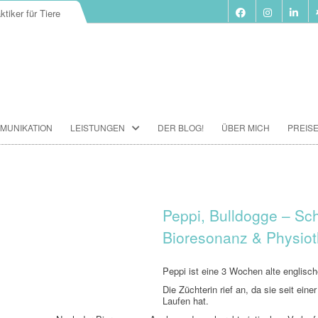
ktiker für Tiere
Zum
MUNIKATION
LEISTUNGEN
DER BLOG!
ÜBER MICH
PREIS
Inhalt
springen
BIORESONANZ-THERAPIE
SEMINARE
TIERKOMMUNIKATION SEMINARE
Peppi, Bulldogge – S
Bioresonanz & Physiot
FUTTERBERATUNG
IMPFBERATUNG
Peppi ist eine 3 Wochen alte englisch
Die Züchterin rief an, da sie seit ei
HOMÖOPATHIE
Laufen hat.