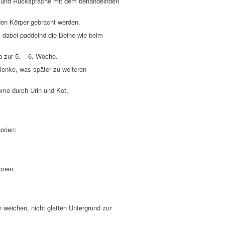
f und Rücksprache mit dem behandelnden
en Körper gebracht werden.
, dabei paddelnd die Beine wie beim
a zur 5. – 6. Woche.
enke, was später zu weiteren
me durch Urin und Kot,
orien:
ionen
 weichen, nicht glatten Untergrund zur