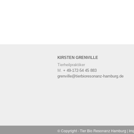
KIRSTEN
GRENVILLE
Tierheilpraktiker
M.
+ 49-172-54 45 883
grenville@tierbioresonanz-hamburg.de
© Copyright -
Tier Bio Resonanz Hamburg
|
Im