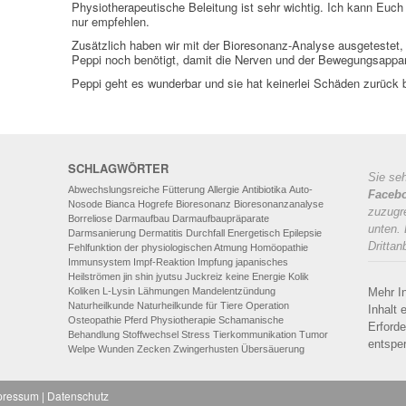
Physiotherapeutische Beleitung ist sehr wichtig. Ich kann Euch
nur empfehlen.
Zusätzlich haben wir mit der Bioresonanz-Analyse ausgetestet, w
Peppi noch benötigt, damit die Nerven und der Bewegungsappar
Peppi geht es wunderbar und sie hat keinerlei Schäden zurück 
SCHLAGWÖRTER
Sie seh
Abwechslungsreiche Fütterung
Allergie
Antibiotika
Auto-
Faceb
Nosode
Bianca Hogrefe
Bioresonanz
Bioresonanzanalyse
zuzugre
Borreliose
Darmaufbau
Darmaufbaupräparate
unten.
Darmsanierung
Dermatitis
Durchfall
Energetisch
Epilepsie
Drittan
Fehlfunktion der physiologischen Atmung
Homöopathie
Immunsystem
Impf-Reaktion
Impfung
japanisches
Heilströmen
jin shin jyutsu
Juckreiz
keine Energie
Kolik
Koliken
L-Lysin
Lähmungen
Mandelentzündung
Mehr I
Naturheilkunde
Naturheilkunde für Tiere
Operation
Inhalt 
Osteopathie
Pferd
Physiotherapie
Schamanische
Erforde
Behandlung
Stoffwechsel
Stress
Tierkommunikation
Tumor
entspe
Welpe
Wunden
Zecken
Zwingerhusten
Übersäuerung
pressum
|
Datenschutz