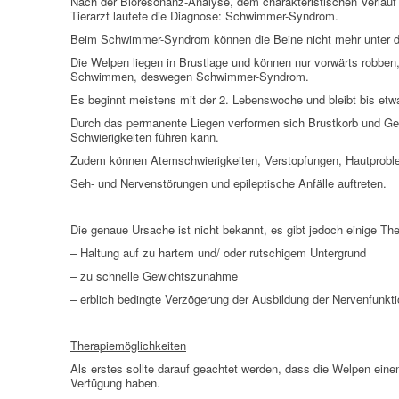
Nach der Bioresonanz-Analyse, dem charakteristischen Verlau
AUTO-NOSODEN
Tierarzt lautete die Diagnose: Schwimmer-Syndrom.
Beim Schwimmer-Syndrom können die Beine nicht mehr unter d
GEOPATHISCHE
Die Welpen liegen in Brustlage und können nur vorwärts robben
BELASTUNGEN/ELEKTROSMOG
Schwimmen, deswegen Schwimmer-Syndrom.
Es beginnt meistens mit der 2. Lebenswoche und bleibt bis etw
ENERGETISCHES HEILEN – AUCH
FÜR MENSCHEN
Durch das permanente Liegen verformen sich Brustkorb und Gel
Schwierigkeiten führen kann.
Zudem können Atemschwierigkeiten, Verstopfungen, Hautproble
Seh- und Nervenstörungen und epileptische Anfälle auftreten.
Die genaue Ursache ist nicht bekannt, es gibt jedoch einige The
– Haltung auf zu hartem und/ oder rutschigem Untergrund
– zu schnelle Gewichtszunahme
– erblich bedingte Verzögerung der Ausbildung der Nervenfunkt
Therapiemöglichkeiten
Als erstes sollte darauf geachtet werden, dass die Welpen einen
Verfügung haben.