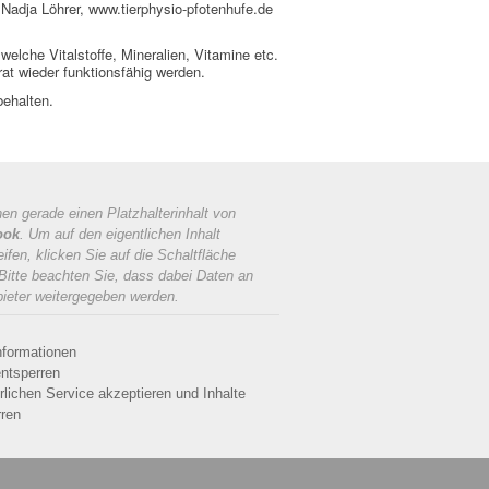
 Nadja Löhrer, www.tierphysio-pfotenhufe.de
elche Vitalstoffe, Mineralien, Vitamine etc.
at wieder funktionsfähig werden.
behalten.
en gerade einen Platzhalterinhalt von
ook
. Um auf den eigentlichen Inhalt
ifen, klicken Sie auf die Schaltfläche
 Bitte beachten Sie, dass dabei Daten an
bieter weitergegeben werden.
nformationen
entsperren
rlichen Service akzeptieren und Inhalte
rren