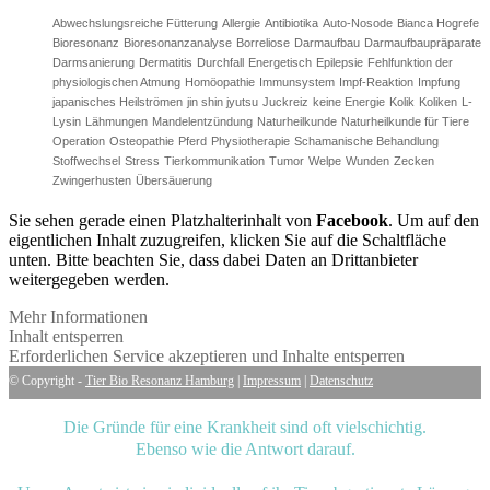
Abwechslungsreiche Fütterung
Allergie
Antibiotika
Auto-Nosode
Bianca Hogrefe
Bioresonanz
Bioresonanzanalyse
Borreliose
Darmaufbau
Darmaufbaupräparate
Darmsanierung
Dermatitis
Durchfall
Energetisch
Epilepsie
Fehlfunktion der
physiologischen Atmung
Homöopathie
Immunsystem
Impf-Reaktion
Impfung
japanisches Heilströmen
jin shin jyutsu
Juckreiz
keine Energie
Kolik
Koliken
L-
Lysin
Lähmungen
Mandelentzündung
Naturheilkunde
Naturheilkunde für Tiere
Operation
Osteopathie
Pferd
Physiotherapie
Schamanische Behandlung
Stoffwechsel
Stress
Tierkommunikation
Tumor
Welpe
Wunden
Zecken
Zwingerhusten
Übersäuerung
Sie sehen gerade einen Platzhalterinhalt von
Facebook
. Um auf den
eigentlichen Inhalt zuzugreifen, klicken Sie auf die Schaltfläche
unten. Bitte beachten Sie, dass dabei Daten an Drittanbieter
weitergegeben werden.
Mehr Informationen
Inhalt entsperren
Erforderlichen Service akzeptieren und Inhalte entsperren
© Copyright -
Tier Bio Resonanz Hamburg
|
Impressum
|
Datenschutz
Die Gründe für eine Krankheit sind oft vielschichtig.
Ebenso wie die Antwort darauf.