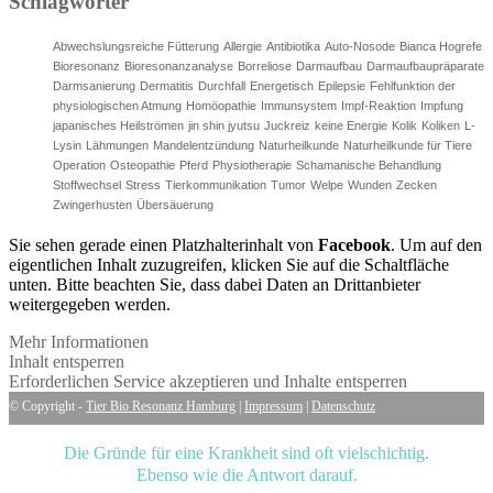
Schlagwörter
Abwechslungsreiche Fütterung
Allergie
Antibiotika
Auto-Nosode
Bianca Hogrefe
Bioresonanz
Bioresonanzanalyse
Borreliose
Darmaufbau
Darmaufbaupräparate
Darmsanierung
Dermatitis
Durchfall
Energetisch
Epilepsie
Fehlfunktion der
physiologischen Atmung
Homöopathie
Immunsystem
Impf-Reaktion
Impfung
japanisches Heilströmen
jin shin jyutsu
Juckreiz
keine Energie
Kolik
Koliken
L-
Lysin
Lähmungen
Mandelentzündung
Naturheilkunde
Naturheilkunde für Tiere
Operation
Osteopathie
Pferd
Physiotherapie
Schamanische Behandlung
Stoffwechsel
Stress
Tierkommunikation
Tumor
Welpe
Wunden
Zecken
Zwingerhusten
Übersäuerung
Sie sehen gerade einen Platzhalterinhalt von
Facebook
. Um auf den
eigentlichen Inhalt zuzugreifen, klicken Sie auf die Schaltfläche
unten. Bitte beachten Sie, dass dabei Daten an Drittanbieter
weitergegeben werden.
Mehr Informationen
Inhalt entsperren
Erforderlichen Service akzeptieren und Inhalte entsperren
© Copyright -
Tier Bio Resonanz Hamburg
|
Impressum
|
Datenschutz
Die Gründe für eine Krankheit sind oft vielschichtig.
Ebenso wie die Antwort darauf.